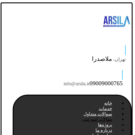
ملاصدرا
تهران،
09009000765
info@arsila.ir
خانه
خدمات
سوالات متداول
مقالات آموزشی
پروژه‌ها
درباره ما