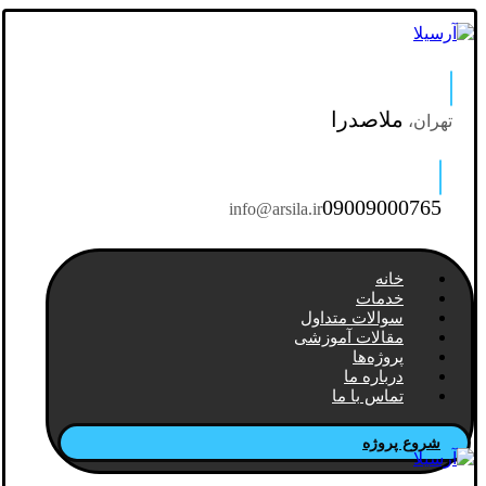
ملاصدرا
تهران،
09009000765
info@arsila.ir
خانه
خدمات
سوالات متداول
مقالات آموزشی
پروژه‌ها
درباره ما
تماس با ما
شروع پروژه